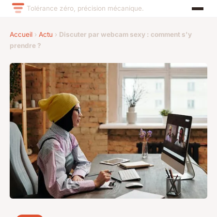
Tolérance zéro, précision mécanique.
Accueil
›
Actu
›
Discuter par webcam sexy : comment s'y
prendre ?