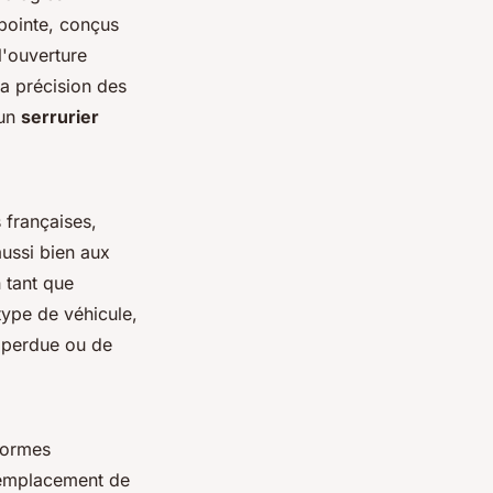
 pointe, conçus
l'ouverture
la précision des
 un
serrurier
 françaises,
aussi bien aux
 tant que
 type de véhicule,
é perdue ou de
normes
emplacement de