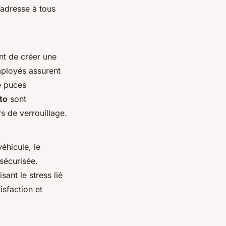
’adresse à tous
t de créer une
mployés assurent
e puces
to
sont
s de verrouillage.
éhicule, le
sécurisée.
sant le stress lié
isfaction et