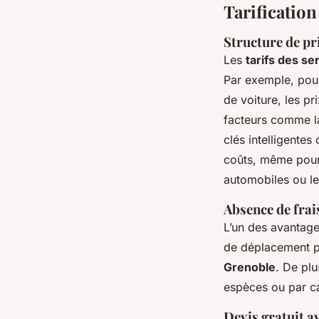
Tarification
Structure de pr
Les
tarifs des se
Par exemple, pour
de voiture, les p
facteurs comme la
clés intelligentes
coûts, même pour
automobiles ou l
Absence de frai
L’un des avantage
de déplacement po
Grenoble
. De pl
espèces ou par car
Devis gratuit a