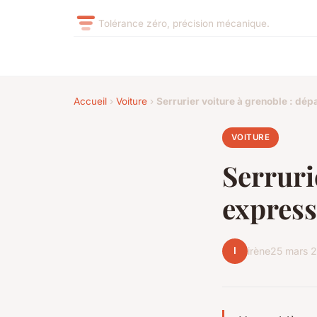
Tolérance zéro, précision mécanique.
Accueil
›
Voiture
›
Serrurier voiture à grenoble : dé
VOITURE
Serruri
express
I
irène
25 mars 