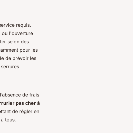
ervice requis.
 ou l'ouverture
ter selon des
otamment pour les
le de prévoir les
serrures
l’absence de frais
rrurier pas cher à
ttant de régler en
 à tous.