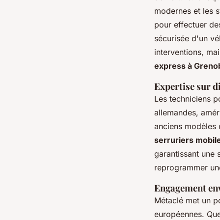
modernes et les s
pour effectuer de
sécurisée d'un vé
interventions, ma
express à Greno
Expertise sur d
Les techniciens p
allemandes, améric
anciens modèles q
serruriers mobil
garantissant une s
reprogrammer une
Engagement enve
Métaclé met un po
européennes. Que