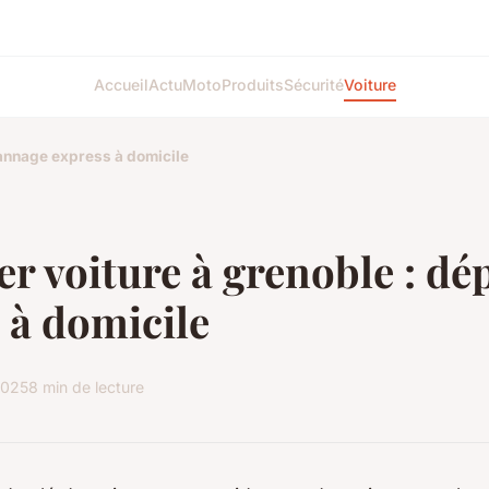
Accueil
Actu
Moto
Produits
Sécurité
Voiture
pannage express à domicile
er voiture à grenoble : d
 à domicile
2025
8 min de lecture