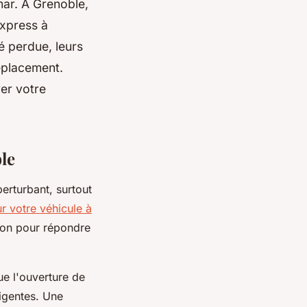
ar. À Grenoble,
express à
é perdue, leurs
déplacement.
er votre
le
perturbant, surtout
r votre véhicule à
tion pour répondre
ue l'ouverture de
ligentes. Une