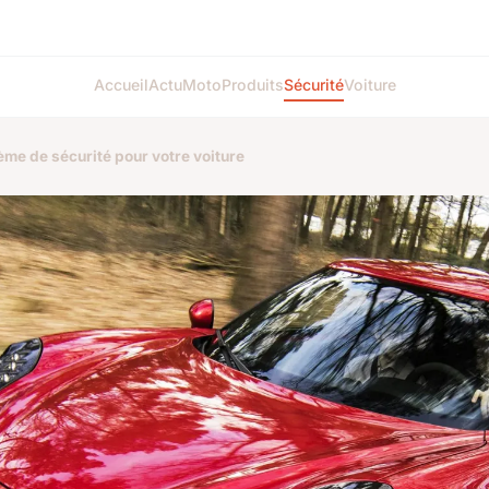
Accueil
Actu
Moto
Produits
Sécurité
Voiture
ème de sécurité pour votre voiture