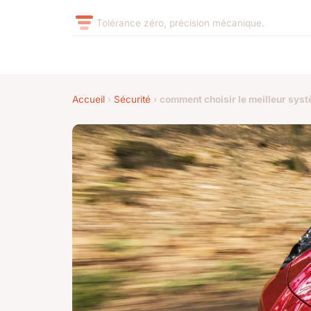
Tolérance zéro, précision mécanique.
Accueil
›
Sécurité
›
comment choisir le meilleur syst