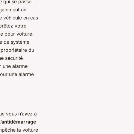
e qui se passe
galement un
re véhicule en cas
 prêtez votre
e pour voiture
pe de système
 propriétaire du
ne sécurité
r une alarme
pour une alarme
que vous n’ayez à
L’antidémarrage
empêche la voiture