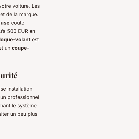
votre voiture. Les
n et de la marque.
euse
coûte
u’à 500 EUR en
loque-volant
est
et un
coupe-
curité
se installation
à un professionnel
chant le système
ssiter un peu plus