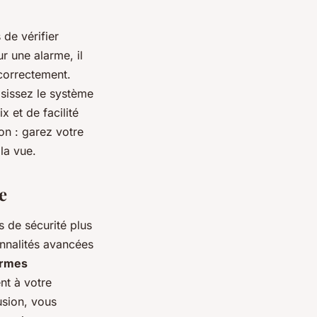
de vérifier
r une alarme, il
 correctement.
isissez le système
 et de facilité
ion : garez votre
 la vue.
e
s de sécurité plus
onnalités avancées
armes
nt à votre
usion, vous