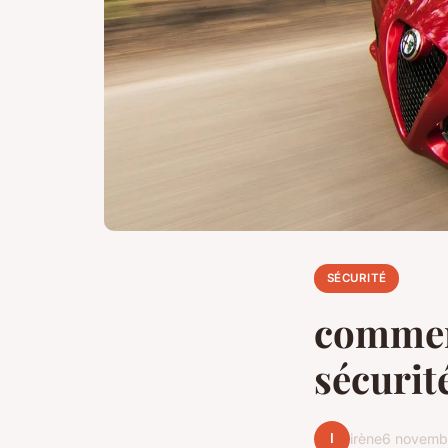
SÉCURITÉ
comment
sécurit
I
irène
6 novemb