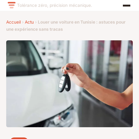
Tolérance zéro, précision mécanique.
Accueil
›
Actu
›
Louer une voiture en Tunisie : astuces pour
une expérience sans tracas