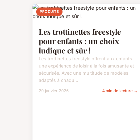
PRODUITS
Les trottinettes freestyle
pour enfants : un choix
ludique et sûr !
Les trottinettes freestyle offrent aux enfants
une expérience de loisir à la fois amusante et
sécurisée. Avec une multitude de modèles
adaptés à chaqu...
29 janvier 2026
4 min de lecture →