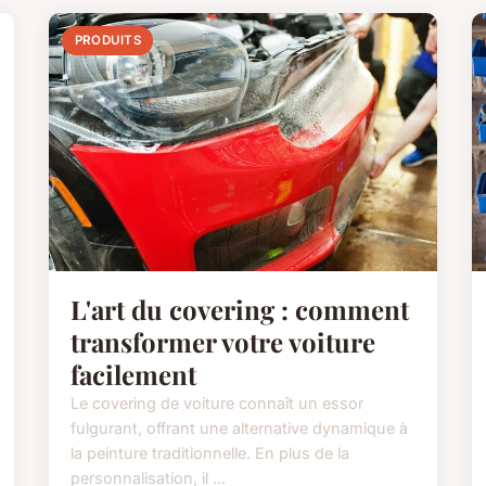
PRODUITS
L'art du covering : comment
transformer votre voiture
facilement
Le covering de voiture connaît un essor
fulgurant, offrant une alternative dynamique à
la peinture traditionnelle. En plus de la
personnalisation, il ...