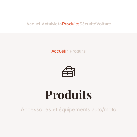
Accueil
Actu
Moto
Produits
Sécurité
Voiture
Accueil
› Produits
🧰
Produits
Accessoires et équipements auto/moto