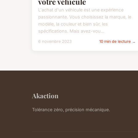
votre véhicule
L'achat d'un véhicule est une expérience
passionnante. Vous choisissez la marque, le
modèle, la couleur et bien sûr, les
spécifications. Mais avez-vou...
6 novembre 2023
10 min de lecture →
Akaction
Tolérance zéro, précision mécanique.